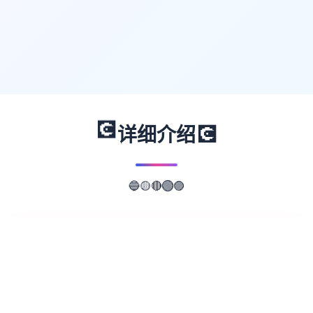
💽
💽
详细介绍
🔵
🟣
🟡
🔴
🟢
📖
游戏故事
✨
由同士社团「risque pearl」置身 2023 年推