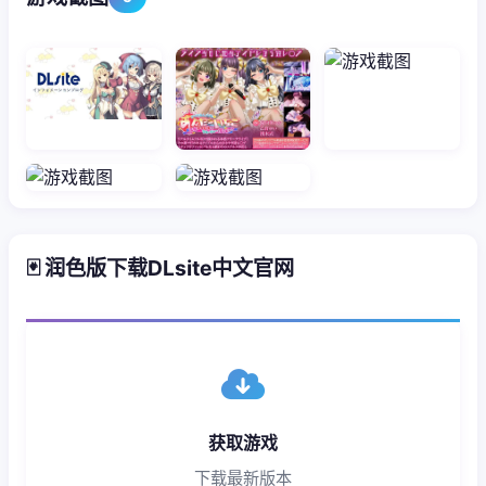
🃏 润色版下载DLsite中文官网
获取游戏
下载最新版本