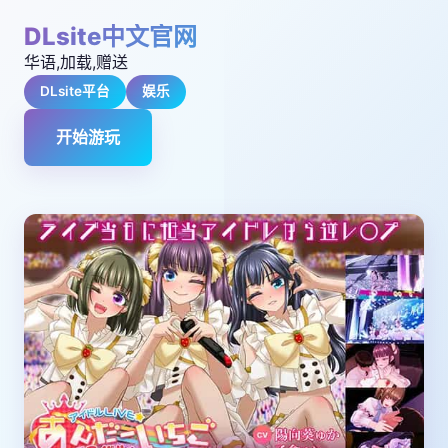
DLsite中文官网
华语,加载,赠送
DLsite平台
娱乐
开始游玩