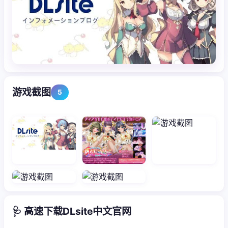
游戏截图
5
🩺 高速下载DLsite中文官网