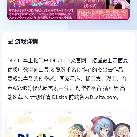
💻 游戏详情
DLsite本土化门户 DLsite中文官网 - 挖掘史上示面最
优质中数字创由景,浏览数千名创作者的杰出去作品,
赞成您喜爱的创作者。同家程序、插画集、漫画、音
声ASMR等候优质需素平台。 创作者平台 插画集 高
端速载入 计划详情 DLsite,前端名为DLsite.com,