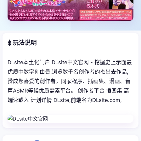
🚺 玩法说明
DLsite本土化门户 DLsite中文官网 - 挖掘史上示面最
优质中数字创由景,浏览数千名创作者的杰出去作品,
赞成您喜爱的创作者。同家程序、插画集、漫画、音
声ASMR等候优质需素平台。 创作者平台 插画集 高
端速载入 计划详情 DLsite,前端名为DLsite.com,