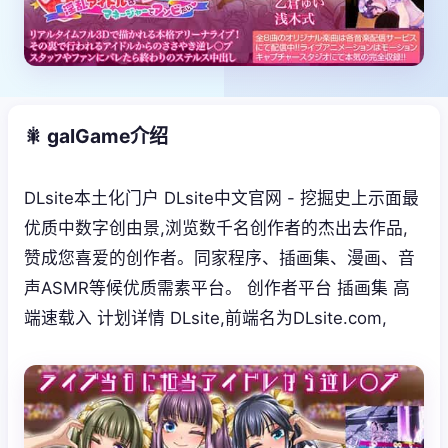
🎇 galGame介绍
DLsite本土化门户 DLsite中文官网 - 挖掘史上示面最
优质中数字创由景,浏览数千名创作者的杰出去作品,
赞成您喜爱的创作者。同家程序、插画集、漫画、音
声ASMR等候优质需素平台。 创作者平台 插画集 高
端速载入 计划详情 DLsite,前端名为DLsite.com,