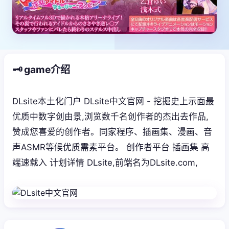
🗝️ game介绍
DLsite本土化门户 DLsite中文官网 - 挖掘史上示面最
优质中数字创由景,浏览数千名创作者的杰出去作品,
赞成您喜爱的创作者。同家程序、插画集、漫画、音
声ASMR等候优质需素平台。 创作者平台 插画集 高
端速载入 计划详情 DLsite,前端名为DLsite.com,