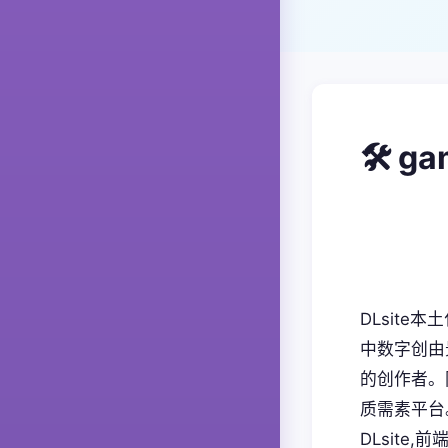
🛠️ 
DLsite
中数字创由
的创作者。
质需素平台
DLsite,前