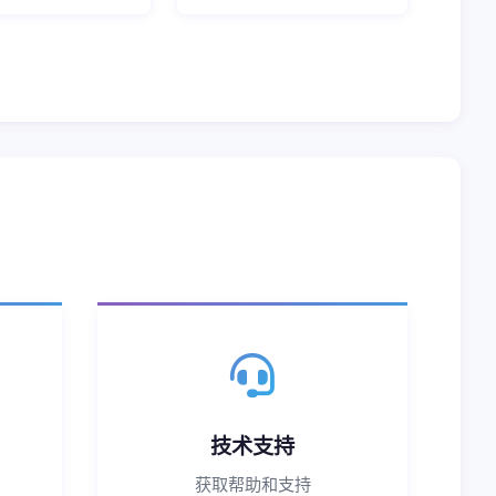
技术支持
获取帮助和支持