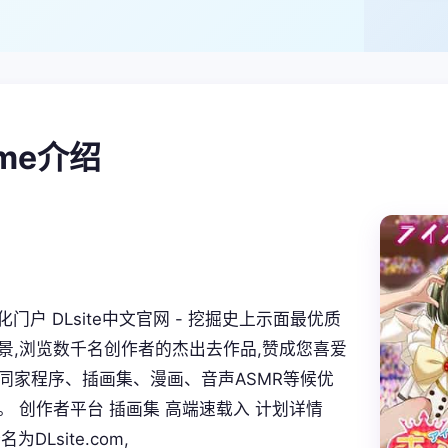
game介绍
本土化门户 DLsite中文官网 - 挖掘史上示面最优质
景,浏览数千名创作者的杰出去作品,赞成您喜爱
同家程序、插画集、漫画、音声ASMR等候优
。 创作者平台 插画集 高端速载入 计划详情
端名为DLsite.com,