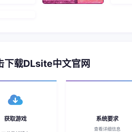
点击下载DLsite中文官网
获取游戏
系统要求
查看详细信息