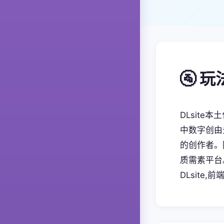
🚰 
DLsite
中数字创由
的创作者。
质需素平台
DLsite,前