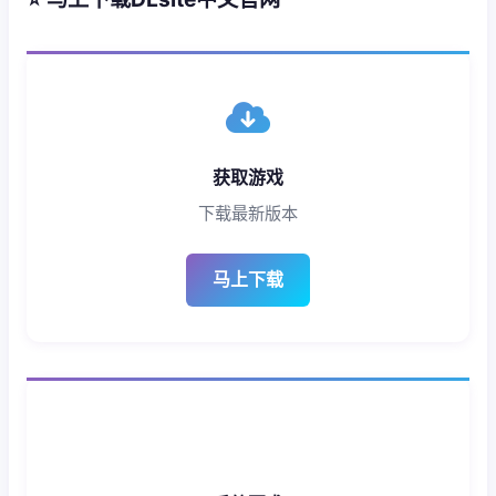
获取游戏
下载最新版本
马上下载