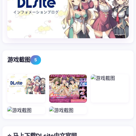
游戏截图
5
⭐ 马上下载DLsite中文官网