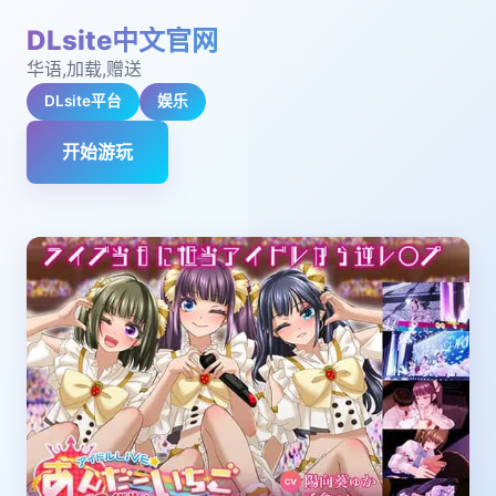
DLsite中文官网
华语,加载,赠送
DLsite平台
娱乐
开始游玩