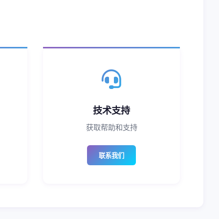
技术支持
获取帮助和支持
联系我们