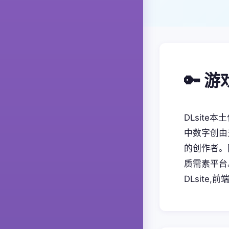
🔑 
DLsite
中数字创由
的创作者。
质需素平台
DLsite,前