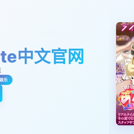
site中文官网
送
娱乐