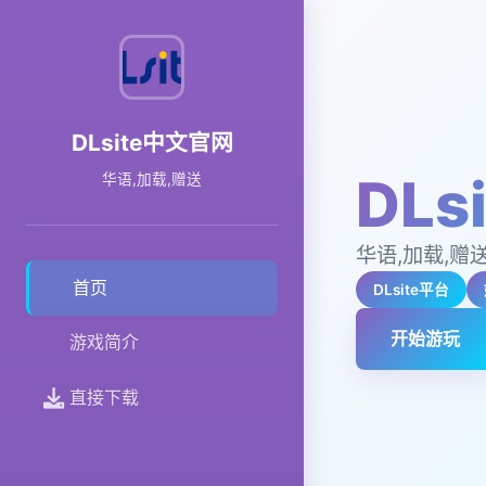
DLsite中文官网
DL
华语,加载,赠送
华语,加载,赠
首页
DLsite平台
开始游玩
游戏简介
直接下载