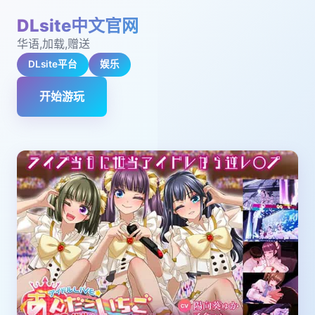
DLsite中文官网
华语,加载,赠送
DLsite平台
娱乐
开始游玩