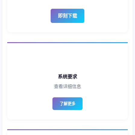
即刻下载
系统要求
查看详细信息
了解更多