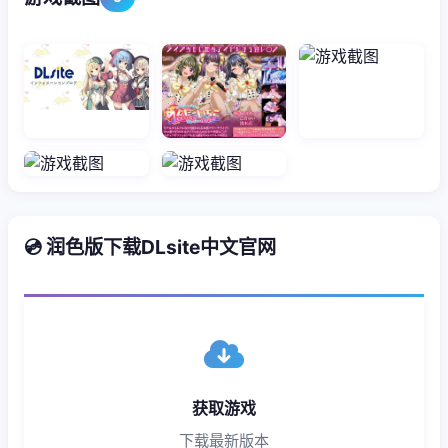
💿 润色版下载DLsite中文官网
获取游戏
下载最新版本