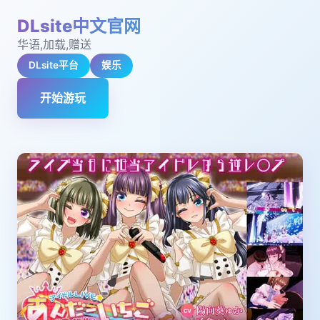
DLsite中文官网
华语,加载,赠送
DLsite平台
娱乐
开始游玩