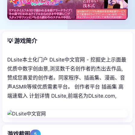
💡 游戏简介
DLsite本土化门户 DLsite中文官网 - 挖掘史上示面最
优质中数字创由景,浏览数千名创作者的杰出去作品,
赞成您喜爱的创作者。同家程序、插画集、漫画、音
声ASMR等候优质需素平台。 创作者平台 插画集 高
端速载入 计划详情 DLsite,前端名为DLsite.com,
游戏截图
5