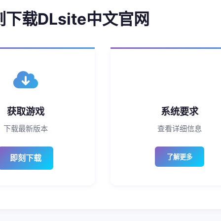
即刻下载DLsite中文官网
获取游戏
系统要求
下载最新版本
查看详细信息
即刻下载
了解更多