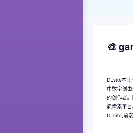
🎨 g
DLsite
中数字创由
的创作者。
质需素平台
DLsite,前