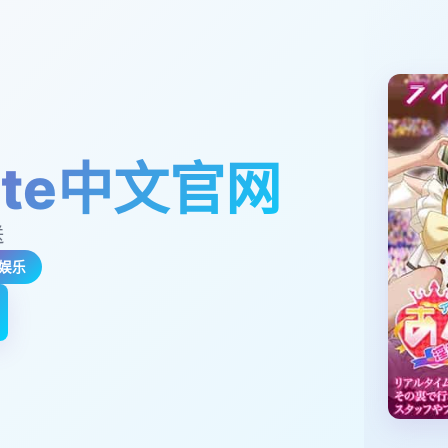
site中文官网
送
娱乐