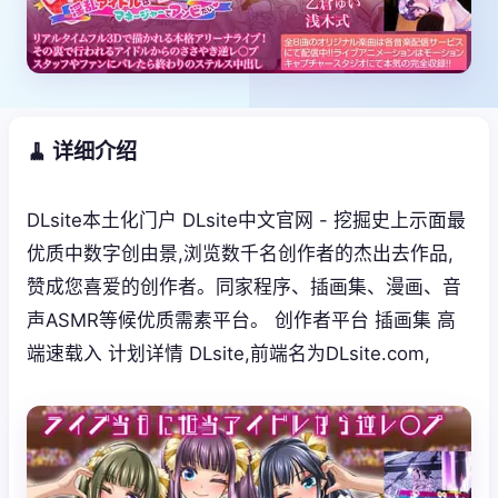
🧹 详细介绍
DLsite本土化门户 DLsite中文官网 - 挖掘史上示面最
优质中数字创由景,浏览数千名创作者的杰出去作品,
赞成您喜爱的创作者。同家程序、插画集、漫画、音
声ASMR等候优质需素平台。 创作者平台 插画集 高
端速载入 计划详情 DLsite,前端名为DLsite.com,