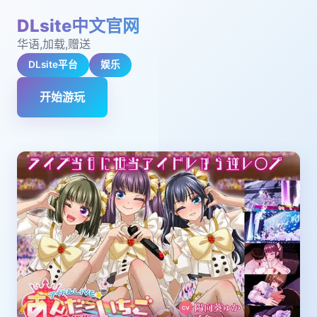
DLsite中文官网
华语,加载,赠送
DLsite平台
娱乐
开始游玩