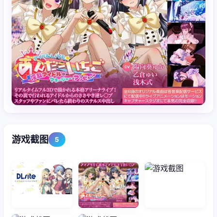
游戏截图
5