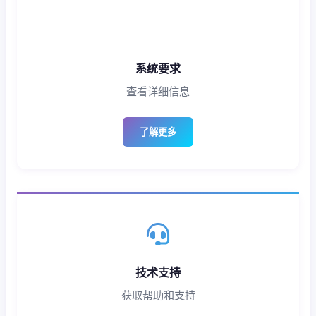
系统要求
查看详细信息
了解更多
技术支持
获取帮助和支持