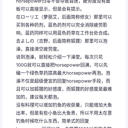
horsepower归零不会导致昏迷，疲劳度没有面
板可以直接显示，但是会有提示。
在ローリエ（萝丽艾，后面简称修女）那里可以
买到各种药剂，蓝色药剂可以完全消除疲劳影
响，蓝药同样可以用蓝色药草在工作台处合成。
去よしの（吉野，后面简称狐狸）那里可以泡
澡，直接清空疲劳度。
说到泡澡，就轻松介绍一下澡堂。每次只花
100G就可以直接把horsepower回满，可以先
磕一个绿色草药提高最大horsepower再泡。泡
澡不仅是超级便宜的回复horsepower手段，而
且可以加狐狸的好感度，而狐狸的好感度是最难
加的，建议每天都泡。
没有料理可以增加钓鱼的收获量，只能增加大鱼
出率，但是有些小鱼比大鱼贵，所以不用太在意
钓鱼时候吃什么东西，简单式的回复