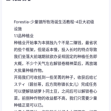
Forestia-少量镇所牧场诞生活教程-4巨大初级
设施
1.1品种植业
种植业开始事为本搞独九个不是二赚钱，最省状
的些个框架，但是返本慢，投入长时的特点导致
我们坐落大前端期就欲办妥规固定的种植任务即
大概，不少个天气左右解锁卷精神菜后，再放端
大批量种植作物。
开局我们可收抵到一些芜菁的种子，收获后给ビ
スティ（碧丝蒂，后方简称镇长女儿）完成任务
可以便解锁胡萝卜同土豆，之间后可以解锁卷心
菜，前捌种作物的收益都不高，我们只需要少量
种植正是可以已。