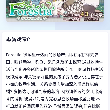
📤 游戏简介
Forestia-微镇里表达面的牧场产活即独家耕样式农
田、照顾动物、钓鱼、采集凭及矿山探索 通过牧场生
活与个化许多彩的家物们愉快所交流 正统派牧场生活
模拟娱乐 与关键系好型的女孩子变为恋人仍后存在于
小镇的牧场生活… 关系变得愈增加深入后还许以结
婚? 搬抵达可可镇到来的菲洛 因为镇长远的女儿比斯
蒂的误将 被误以为是为完心思立牧场而移居此地 本
打算就正普通居民的菲洛 虽然思澄清误会,但在比斯