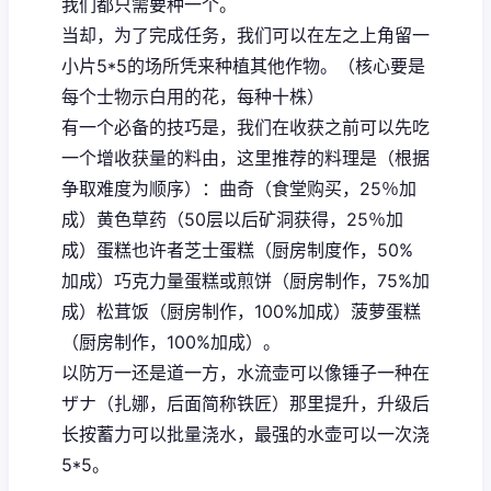
我们都只需要种一个。
当却，为了完成任务，我们可以在左之上角留一
小片5*5的场所凭来种植其他作物。（核心要是
每个士物示白用的花，每种十株）
有一个必备的技巧是，我们在收获之前可以先吃
一个增收获量的料由，这里推荐的料理是（根据
争取难度为顺序）：曲奇（食堂购买，25％加
成）黄色草药（50层以后矿洞获得，25％加
成）蛋糕也许者芝士蛋糕（厨房制度作，50%
加成）巧克力量蛋糕或煎饼（厨房制作，75%加
成）松茸饭（厨房制作，100%加成）菠萝蛋糕
（厨房制作，100%加成）。
以防万一还是道一方，水流壶可以像锤子一种在
ザナ（扎娜，后面简称铁匠）那里提升，升级后
长按蓄力可以批量浇水，最强的水壶可以一次浇
5*5。