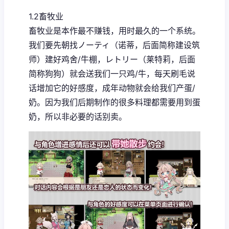
1.2畜牧业
畜牧业是本作最不赚钱，用时最久的一个系统。
我们要先朝找ノーティ（诺蒂，后面简称建设筑
师）建好鸡舍/牛棚，レトリー（莱特莉，后面
简称狗狗）就会送我们一只鸡/牛，每天刷毛说
话增加它的好感度，成年动物就会给我们产蛋/
奶。因为我们后期制作的很多料理都需要用到蛋
奶，所以非必要的话别卖。