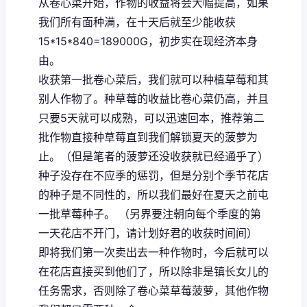
从卷心菜开始，作物的收益将会大幅提高，如果
我们所有面种满，在十天后就至少能收获
15*15*840=189000G，初步实在现经济本身
由。
收获第一批卷心菜后，我们就可以种植草莓和其
别人作物了。种草莓的收益比卷心菜仍高，并且
只要5天就可以成熟，可以迅速回本，推荐第二
批作物直接种草莓直到我们解锁夏天的菠萝为
止。（但是笔者的菠萝还没收获就已经通乎了）
种子没存在不应季的惩罚，但是分别个季节花店
的种子是不同性的，所以我们最好在夏天之前屯
一批草莓种子。 （另界要注朝向每个季度的第
一天花店不开门，请计划好君的收获时间间）
即将我们第一次卖出去一种作物时，今后就可以
在花店直接买到他们了，所以除非是镇长女儿的
任务需求，否则除了卷心菜草莓菠萝，其他作物