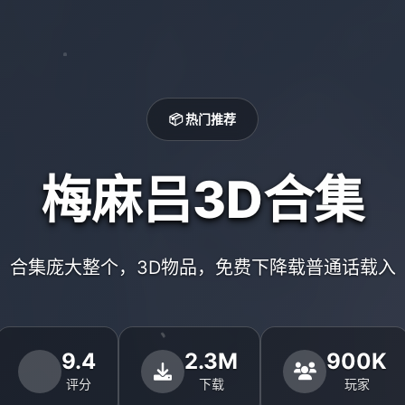
📦 热门推荐
梅麻吕3D合集
合集庞大整个，3D物品，免费下降载普通话载入
9.4
2.3M
900K
评分
下载
玩家