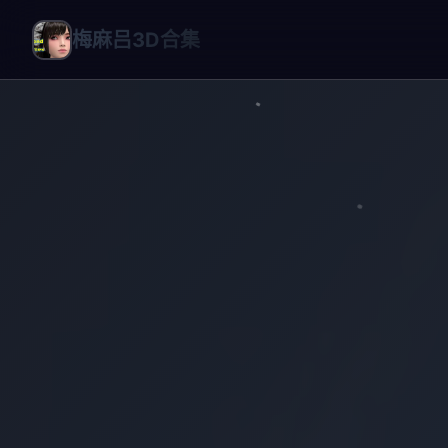
梅麻吕3D合集